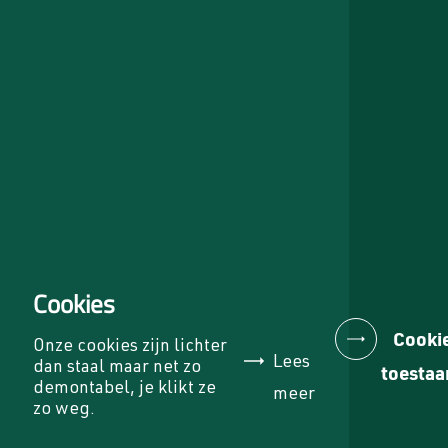
Biocoat®
Contact
Werken bij Circulairstaal®
Actueel
Ons verhaal
Projecten
CONTACT
T
0342 401 155
E
info@circulairstaal.nl
Cookies
Cooki
Onze cookies zijn lichter
Lees
dan staal maar net zo
toestaa
demontabel, je klikt ze
meer
zo weg.
Circulairstaal® is onderdeel van: